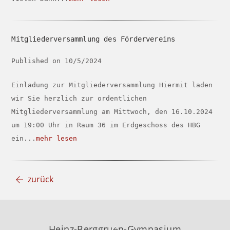
Mitgliederversammlung des Fördervereins
Published on 10/5/2024
Einladung zur Mitgliederversammlung Hiermit laden
wir Sie herzlich zur ordentlichen
Mitgliederversammlung am Mittwoch, den 16.10.2024
um 19:00 Uhr in Raum 36 im Erdgeschoss des HBG
ein...
mehr lesen
zurück
Back
Heinz-Berggruen-Gymnasium