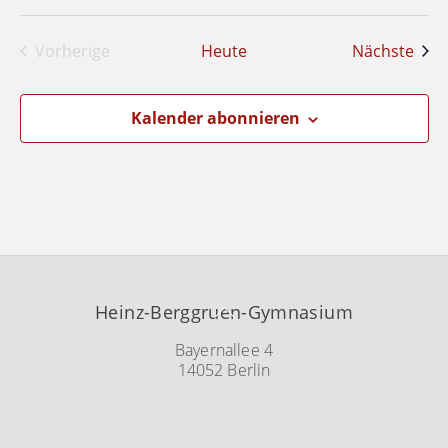
l
u
u
e
n
n
Vera
Vorherige
Heute
Nächste
n
g
g
Veranstaltungen
.
A
e
n
Kalender abonnieren
n
s
S
i
u
c
c
h
h
t
e
e
u
n
n
-
Back
Heinz-Berggruen-Gymnasium
d
N
To
A
a
Top
Bayernallee 4
14052 Berlin
v
n
i
s
g
i
a
c