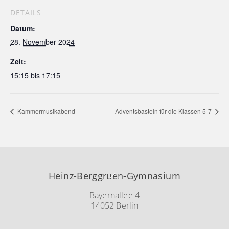
DETAILS
Datum:
28. November 2024
Zeit:
15:15 bis 17:15
Kammermusikabend
Adventsbasteln für die Klassen 5-7
Back
Heinz-Berggruen-Gymnasium
To
Top
Bayernallee 4
14052 Berlin