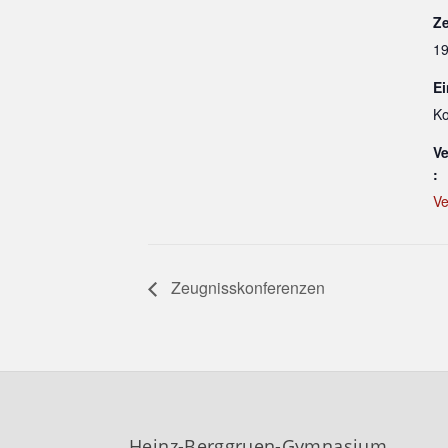
Ze
19
Ei
Ko
Ve
:
Ve
Zeugnisskonferenzen
Heinz-Berggruen-Gymnasium