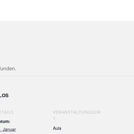
efunden.
LOS
ETAILS
VERANSTALTUNGSOR
T
atum:
Aula
. Januar