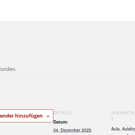
efunden.
DETAILS
VERANST
ender hinzufügen
T
Datum:
Aula, Aulafo
04. Dezember 2025