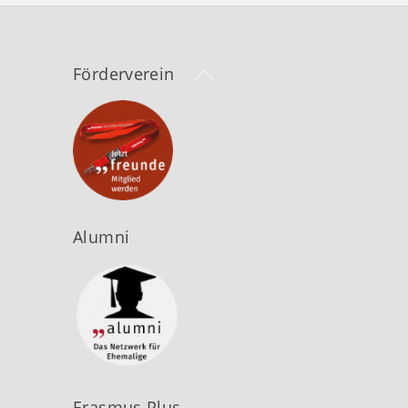
Back
Förderverein
To
Top
Alumni
Erasmus Plus