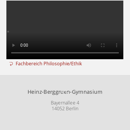
Fachbereich Philosophie/Ethik
Back
Heinz-Berggruen-Gymnasium
To
Top
Bayernallee 4
14052 Berlin