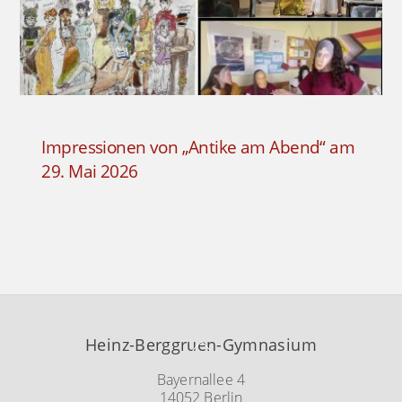
Impressionen von „Antike am Abend“ am
29. Mai 2026
Back
Heinz-Berggruen-Gymnasium
To
Top
Bayernallee 4
14052 Berlin